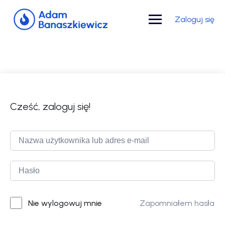
Skip
to
Zaloguj się
content
Cześć, zaloguj się!
Zapomniałem hasła
Nie wylogowuj mnie