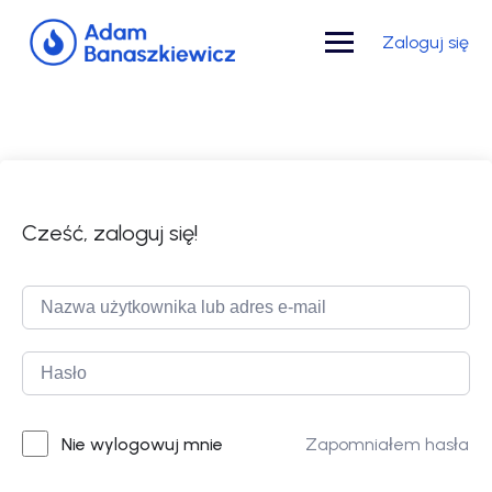
Skip
to
Zaloguj się
content
Cześć, zaloguj się!
Zapomniałem hasła
Nie wylogowuj mnie