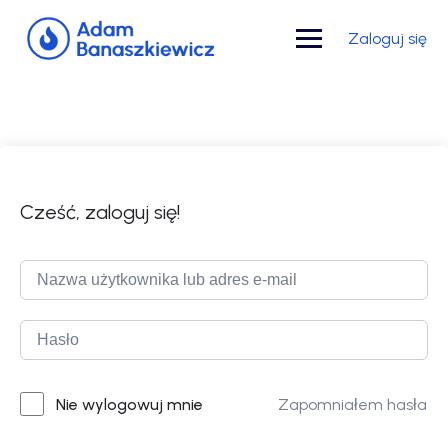
Skip
to
Zaloguj się
content
Cześć, zaloguj się!
Zapomniałem hasła
Nie wylogowuj mnie