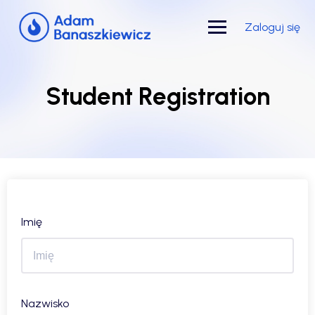
Skip
to
Zaloguj się
content
Student Registration
Imię
Nazwisko